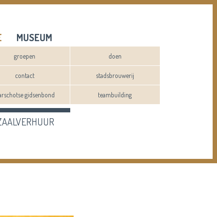
E
MUSEUM
groepen
doen
contact
stadsbrouwerij
arschotse gidsenbond
teambuilding
ZAALVERHUUR