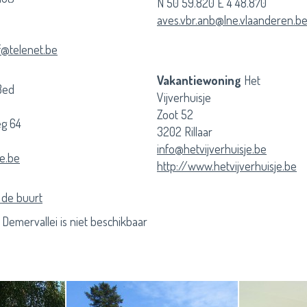
N 50 59.820 E 4 48.870
aves.vbr.anb@lne.vlaanderen.b
f@telenet.be
Vakantiewoning
Het
Bed
Vijverhuisje
Zoot 52
g 64
3202 Rillaar
info@hetvijverhuisje.be
e.be
http://www.hetvijverhuisje.be
 de buurt
Demervallei is niet beschikbaar