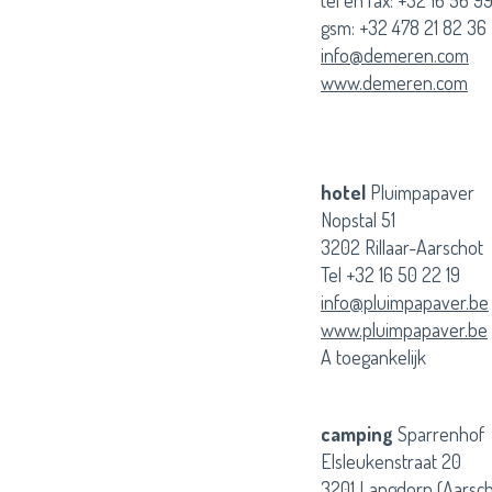
tel en fax: +32 16 56 9
gsm: +32 478 21 82 36
info@demeren.com
www.demeren.com
hotel
Pluimpapaver
Nopstal 51
3202 Rillaar-Aarschot
Tel +32 16 50 22 19
info@pluimpapaver.be
www.pluimpapaver.be
A toegankelijk
camping
Sparrenhof
Elsleukenstraat 20
3201 Langdorp (Aarsch