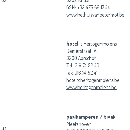
9 82
3202 Rillaar
GSM: +32 475 66 17 44
www.hethuisvanpetermot.be
hotel
’s Hertogenmolens
Demerstraat 1A
3200 Aarschot
Tel.: 016 74 52 40
Fax: 016 74 52 41
hotel@hertogenmolens.be
www.hertogenmolens.be
paalkamperen / bivak
Meetshoven
ot)