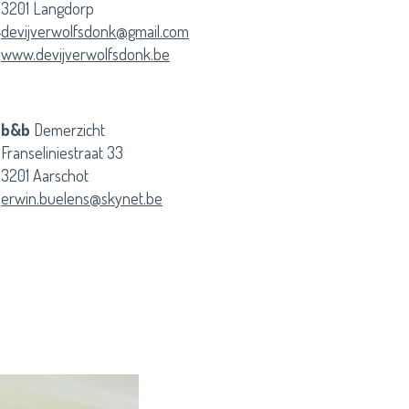
3201 Langdorp
e
devijverwolfsdonk@gmail.com
www.devijverwolfsdonk.be
b&b
Demerzicht
Franseliniestraat 33
3201 Aarschot
erwin.buelens@skynet.be