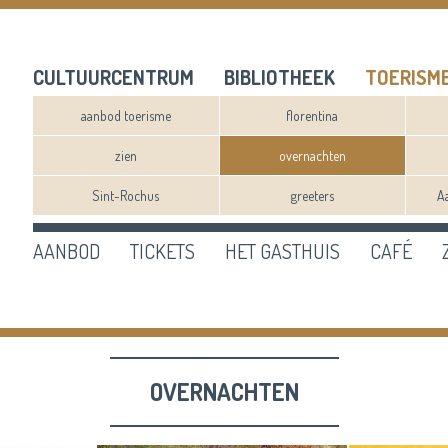
CULTUURCENTRUM
BIBLIOTHEEK
TOERISM
aanbod toerisme
florentina
zien
overnachten
Sint-Rochus
greeters
A
AANBOD
TICKETS
HET GASTHUIS
CAFÉ
n
ef
en
OVERNACHTEN