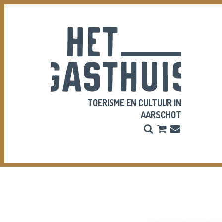
TOERISME EN CULTUUR IN
AARSCHOT
Zoeken
Bestel
Inschrijve
hier
Nieuwsbri
je
vriendenpass
en
tickets