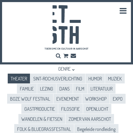
Togg
navi
TOERISME EN CULTUUR IN AARSCHOT
Zoeken
Bestel
Inschrijven
hier
Nieuwsbrief
je
GENRE
vriendenpassen
en
THEATER
SINT-ROCHUSVERLICHTING
HUMOR
MUZIEK
tickets
FAMILIE
LEZING
DANS
FILM
LITERATUUR
BOZE WOLF FESTIVAL
EVENEMENT
WORKSHOP
EXPO
GASTPRODUCTIE
FILOSOFIE
OPENLUCHT
WANDELEN & FIETSEN
ZOMER VAN AARSCHOT
FOLK & BLUEGRASSFESTIVAL
Begeleide rondleiding