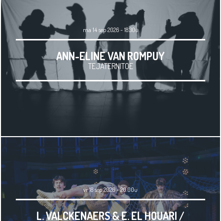
ma 14 sep 2026 - 18.30u
ANN-ELINE VAN ROMPUY
TEJATERNITOE
vr 18 sep 2026 - 20.00u
L. VALCKENAERS & E. EL HOUARI /