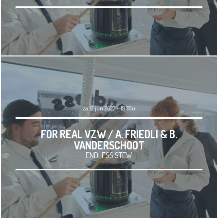
za 12 jun 2027 - 19.30u
FOR REAL VZW / A. FRIEDLI & B.
VANDERSCHOOT
ENDLESS STEW