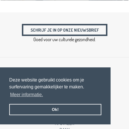
SCHRIJF JE IN OP ONZE NIEUWSBRIEF
Goed voor uw culturele gezondheid.
CULTUURCENTRUM
AANBOD CULTUURCENTRUM
Deze website gebruikt cookies om je
CONTACT
surfervaring gemakkelijker te maken.
WIE IS WIE
Meer informatie.
SCHOOLVOORSTELLINGEN
BOZE WOLFFESTIVAL
AARSCHOTS FOLK&BLUEGRASS
Ok!
AARSCHOT VOLKOREN
APOTHEEK