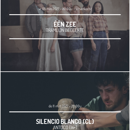
vr 05 mrt 2027 - 20.00u
-
uitverkocht
ÉÉN ZEE
TRAMLIJN BEGEERTE
do 11 mrt 2027 - 20.00u
SILENCIO BLANCO (CL)
ANTUCO (14+)