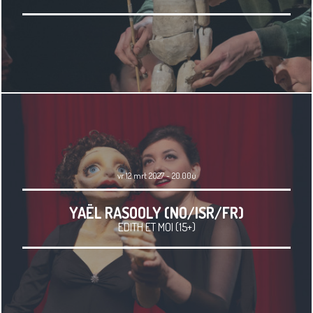
vr 12 mrt 2027 - 20.00u
YAËL RASOOLY (NO/ISR/FR)
EDITH ET MOI (15+)