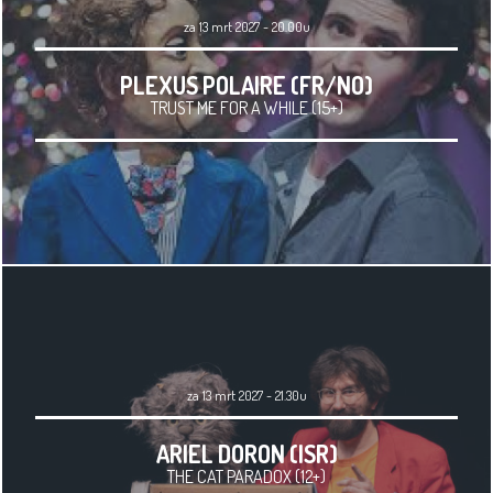
za 13 mrt 2027 - 20.00u
PLEXUS POLAIRE (FR/NO)
TRUST ME FOR A WHILE (15+)
za 13 mrt 2027 - 21.30u
ARIEL DORON (ISR)
THE CAT PARADOX (12+)