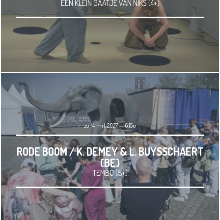
EEN KLEIN GAATJE VAN NIKS (4+)
zo 14 mrt 2027 - 16.15u
RODE BOOM / K. DEMEY & L. BUYSSCHAERT
(BE)
TEMBO (5+)