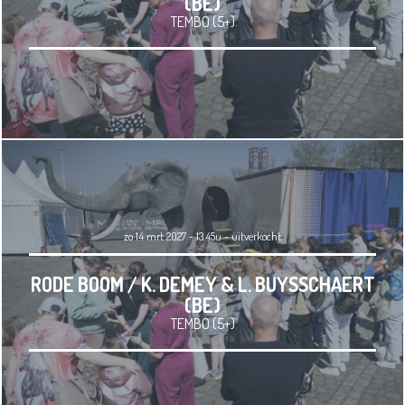
(BE)
TEMBO (5+)
zo 14 mrt 2027 - 13.45u
-
uitverkocht
RODE BOOM / K. DEMEY & L. BUYSSCHAERT
(BE)
TEMBO (5+)