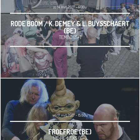
zo 14 mrt 2027 - 17.30u
RODE BOOM / K. DEMEY & L. BUYSSCHAERT
(BE)
TEMBO (5+)
wo 17 mrt 2027 - 15.00u
FROEFROE (BE)
HE-HE-HEKS (6+)