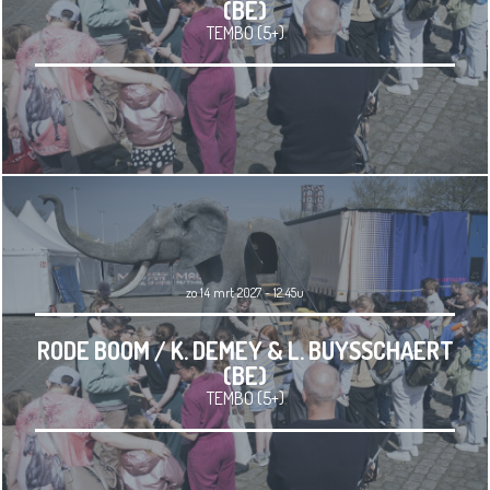
(BE)
TEMBO (5+)
zo 14 mrt 2027 - 12.45u
RODE BOOM / K. DEMEY & L. BUYSSCHAERT
(BE)
TEMBO (5+)