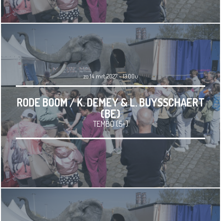
zo 14 mrt 2027 - 13.00u
RODE BOOM / K. DEMEY & L. BUYSSCHAERT
(BE)
TEMBO (5+)