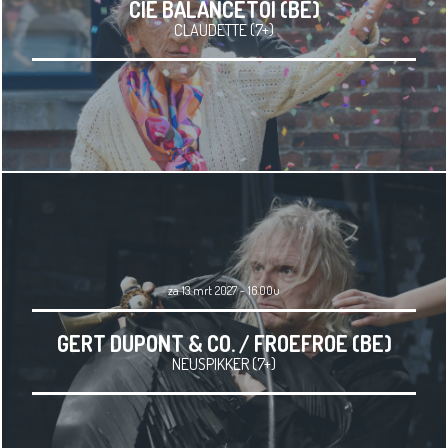
CIE BALANCETOI (BE)
CLAUDETTE (7+)
za 13 mrt 2027 - 16.00u
GERT DUPONT & CO. / FROEFROE (BE)
NEUSPIKKER (7+)