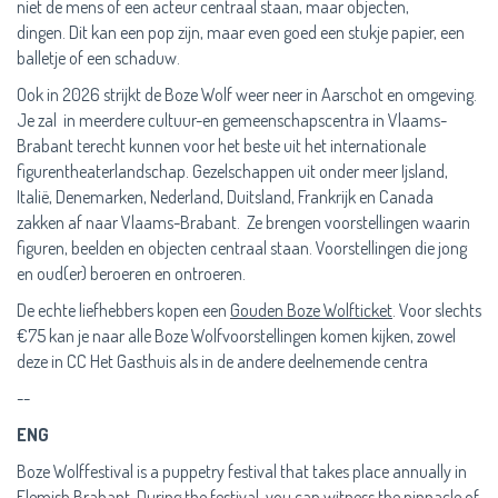
niet de mens of een acteur centraal staan, maar objecten,
dingen. Dit kan een pop zijn, maar even goed een stukje papier, een
balletje of een schaduw.
Ook in 2026 strijkt de Boze Wolf weer neer in Aarschot en omgeving.
Je zal in meerdere cultuur-en gemeenschapscentra in Vlaams-
Brabant terecht kunnen voor het beste uit het internationale
figurentheaterlandschap. Gezelschappen uit onder meer Ijsland,
Italië, Denemarken, Nederland, Duitsland, Frankrijk en Canada
zakken af naar Vlaams-Brabant. Ze brengen voorstellingen waarin
figuren, beelden en objecten centraal staan. Voorstellingen die jong
en oud(er) beroeren en ontroeren.
De echte liefhebbers kopen een
Gouden Boze Wolfticket
. Voor slechts
€75 kan je naar alle Boze Wolfvoorstellingen komen kijken, zowel
deze in CC Het Gasthuis als in de andere deelnemende centra
--
ENG
Boze Wolffestival is a puppetry festival that takes place annually in
Flemish Brabant. During the festival, you can witness the pinnacle of