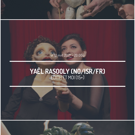
vr 12 mrt 2027 - 20.00u
YAËL RASOOLY (NO/ISR/FR)
EDITH ET MOI (15+)