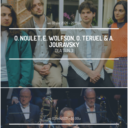
wo 02 dec 2026 - 20.00u
O. NOULET, E. WOLFSON, O. TERUEL & A.
JOURAVSKY
OLA TUNJI
wo 03 feb 2027 - 20.00u