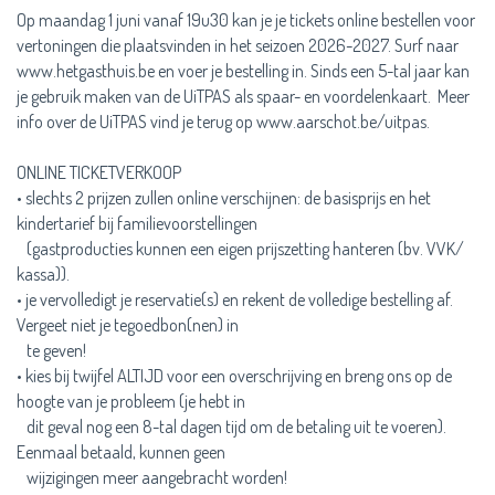
Op maandag 1 juni vanaf 19u30 kan je je tickets online bestellen voor
vertoningen die plaatsvinden in het seizoen 2026-2027. Surf naar
www.hetgasthuis.be en voer je bestelling in. Sinds een 5-tal jaar kan
je gebruik maken van de UiTPAS als spaar- en voordelenkaart. Meer
info over de UiTPAS vind je terug op www.aarschot.be/uitpas.
ONLINE TICKETVERKOOP
• slechts 2 prijzen zullen online verschijnen: de basisprijs en het
kindertarief bij familievoorstellingen
(gastproducties kunnen een eigen prijszetting hanteren (bv. VVK/
kassa)).
• je vervolledigt je reservatie(s) en rekent de volledige bestelling af.
Vergeet niet je tegoedbon(nen) in
te geven!
• kies bij twijfel ALTIJD voor een overschrijving en breng ons op de
hoogte van je probleem (je hebt in
dit geval nog een 8-tal dagen tijd om de betaling uit te voeren).
Eenmaal betaald, kunnen geen
wijzigingen meer aangebracht worden!