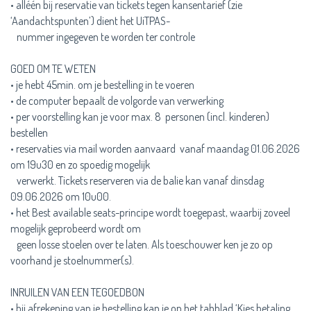
• alléén bij reservatie van tickets tegen kansentarief (zie
‘Aandachtspunten’) dient het UiTPAS-
nummer ingegeven te worden ter controle
GOED OM TE WETEN
• je hebt 45min. om je bestelling in te voeren
• de computer bepaalt de volgorde van verwerking
• per voorstelling kan je voor max. 8 personen (incl. kinderen)
bestellen
• reservaties via mail worden aanvaard vanaf maandag 01.06.2026
om 19u30 en zo spoedig mogelijk
verwerkt. Tickets reserveren via de balie kan vanaf dinsdag
09.06.2026 om 10u00.
• het Best available seats-principe wordt toegepast, waarbij zoveel
mogelijk geprobeerd wordt om
geen losse stoelen over te laten. Als toeschouwer ken je zo op
voorhand je stoelnummer(s).
INRUILEN VAN EEN TEGOEDBON
• bij afrekening van je bestelling kan je op het tabblad ‘Kies betaling