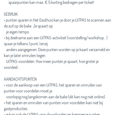
spaarpunten kan max. € 5 korting bedragen per ticket!
GEBRUIK
• punten sparen in Het Gasthuis kan je door je UiTPAS te scannen aan
de zuil op de balie. Je spaart op
je eigen tempo.
• bij deelname aan een UiTPAS-activiteit (voorstelling/workshop...)
spaar je telkens 1 punt, tenzij
anders aangegeven. Deze punten worden op je kaart verzameld en
kan je later omruilen tegen
UiTPAS-voordelen. Hoe meer punten je spaart, hoe groter je
voordeel…
AANDACHTSPUNTEN
• voor de aankoop van een UiTPAS, het sparen en omruilen van
punten voor voordelen moet je
voorlopig nog langskomen aan de balie (dit kan nog niet online).
• het sparen en omruilen van punten voor voordelen kan niet bij
gastproducties.
• je kan ook de UiTPAS-app downloaden en hiermee je punten