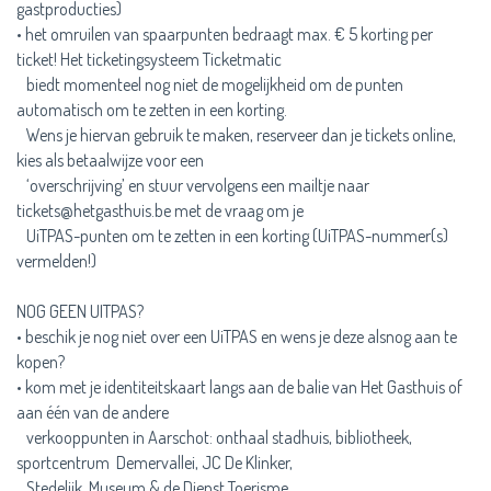
gastproducties)
• het omruilen van spaarpunten bedraagt max. € 5 korting per
ticket! Het ticketingsysteem Ticketmatic
biedt momenteel nog niet de mogelijkheid om de punten
automatisch om te zetten in een korting.
Wens je hiervan gebruik te maken, reserveer dan je tickets online,
kies als betaalwijze voor een
‘overschrijving’ en stuur vervolgens een mailtje naar
tickets@hetgasthuis.be met de vraag om je
UiTPAS-punten om te zetten in een korting (UiTPAS-nummer(s)
vermelden!)
NOG GEEN UITPAS?
• beschik je nog niet over een UiTPAS en wens je deze alsnog aan te
kopen?
• kom met je identiteitskaart langs aan de balie van Het Gasthuis of
aan één van de andere
verkooppunten in Aarschot: onthaal stadhuis, bibliotheek,
sportcentrum Demervallei, JC De Klinker,
Stedelijk Museum & de Dienst Toerisme.