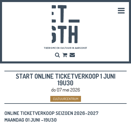
Togg
navi
TOERISME EN CULTUUR IN AARSCHOT
Zoeken
Bestel
Inschrijven
hier
Nieuwsbrief
je
vriendenpassen
START ONLINE TICKETVERKOOP 1 JUNI
en
tickets
19U30
do 07 mei 2026
CULTUURCENTRUM
ONLINE TICKETVERKOOP SEIZOEN 2026-2027
MAANDAG 01 JUNI –19U30