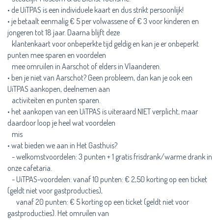
• de UiTPAS is een individuele kaart en dus strikt persoonlijk!
• je betaalt eenmalig € 5 per volwassene of € 3 voor kinderen en
jongeren tot 18 jaar. Daarna blijft deze
klantenkaart voor onbeperkte tijd geldig en kan je er onbeperkt
punten mee sparen en voordelen
mee omruilen in Aarschot of elders in Vlaanderen.
• ben je niet van Aarschot? Geen probleem, dan kan je ook een
UiTPAS aankopen, deelnemen aan
activiteiten en punten sparen.
• het aankopen van een UiTPAS is uiteraard NIET verplicht, maar
daardoor loop je heel wat voordelen
mis
• wat bieden we aan in Het Gasthuis?
- welkomstvoordelen: 3 punten + 1 gratis frisdrank/warme drank in
onze cafetaria.
- UiTPAS-voordelen: vanaf 10 punten: € 2,50 korting op een ticket
(geldt niet voor gastproducties),
vanaf 20 punten: € 5 korting op een ticket (geldt niet voor
gastproducties). Het omruilen van