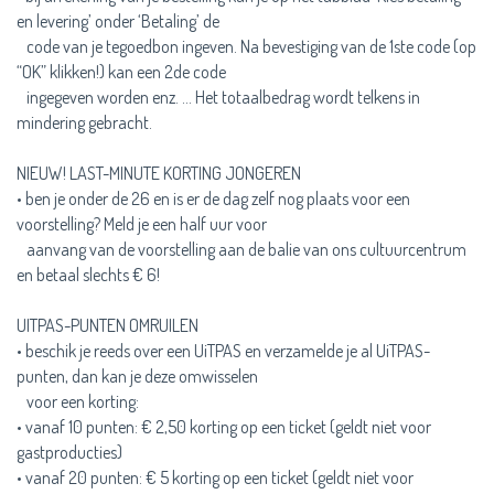
en levering’ onder ‘Betaling’ de
code van je tegoedbon ingeven. Na bevestiging van de 1ste code (op
“OK” klikken!) kan een 2de code
ingegeven worden enz. … Het totaalbedrag wordt telkens in
mindering gebracht.
NIEUW! LAST-MINUTE KORTING JONGEREN
• ben je onder de 26 en is er de dag zelf nog plaats voor een
voorstelling? Meld je een half uur voor
aanvang van de voorstelling aan de balie van ons cultuurcentrum
en betaal slechts € 6!
UITPAS-PUNTEN OMRUILEN
• beschik je reeds over een UiTPAS en verzamelde je al UiTPAS-
punten, dan kan je deze omwisselen
voor een korting:
• vanaf 10 punten: € 2,50 korting op een ticket (geldt niet voor
gastproducties)
• vanaf 20 punten: € 5 korting op een ticket (geldt niet voor