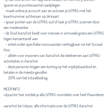
sparen en je puntenaantal raadplegen:
maak online je account aan en activeer je UiTPAS met het
kaartnummer achteraan op de kaart
• spaar punten aan de UiTPAS-zuil of laat je UiTPAS scannen door
een medewerker.
• de Stad Aarschot biedt voor mensen in armoede gratis een UiTPAS
tegen kansentarief aan:
- enkel onder specifieke voorwaarden verkrijgbaar via het Sociaal
Huis
- alléén voor inwoners van Aarschot die deelnemen aan UiTPAS-
activiteiten in Aarschot
- deze personen krijgen een korting op het vrijetijdsaanbod en
betalen in de meeste gevallen
20% van het totaalbedrag
MEER INFO
uitpas.be: hier ontdek je alle UiTPAS-voordelen over heel Vlaanderen
aarschot.be/uitpas: alle informatie over de UiTPAS Aarschot