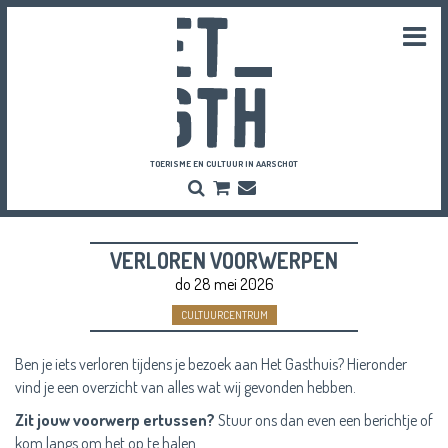
Togg
navi
TOERISME EN CULTUUR IN AARSCHOT
Zoeken
Bestel
Inschrijven
hier
Nieuwsbrief
je
vriendenpassen
VERLOREN VOORWERPEN
en
tickets
do 28 mei 2026
CULTUURCENTRUM
Ben je iets verloren tijdens je bezoek aan Het Gasthuis? Hieronder
vind je een overzicht van alles wat wij gevonden hebben.
Zit jouw voorwerp ertussen?
Stuur ons dan even een berichtje of
kom langs om het op te halen.