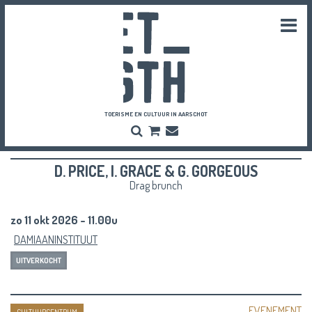
Togg
navi
TOERISME EN CULTUUR IN AARSCHOT
Zoeken
Bestel
Inschrijven
hier
Nieuwsbrief
je
D. PRICE, I. GRACE & G. GORGEOUS
vriendenpassen
en
Drag brunch
tickets
zo 11 okt 2026 - 11.00u
DAMIAANINSTITUUT
UITVERKOCHT
EVENEMENT