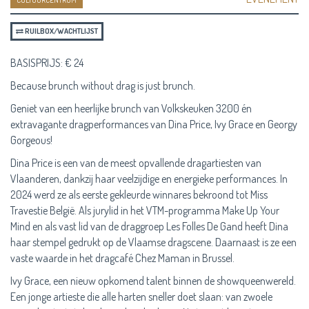
CULTUURCENTRUM
RUILBOX/WACHTLIJST
BASISPRIJS: € 24
Because brunch without drag is just brunch.
Geniet van een heerlijke brunch van Volkskeuken 3200 én
extravagante dragperformances van Dina Price, Ivy Grace en Georgy
Gorgeous!
Dina Price is een van de meest opvallende dragartiesten van
Vlaanderen, dankzij haar veelzijdige en energieke performances. In
2024 werd ze als eerste gekleurde winnares bekroond tot Miss
Travestie België. Als jurylid in het VTM-programma Make Up Your
Mind en als vast lid van de draggroep Les Folles De Gand heeft Dina
haar stempel gedrukt op de Vlaamse dragscene. Daarnaast is ze een
vaste waarde in het dragcafé Chez Maman in Brussel.
Ivy Grace, een nieuw opkomend talent binnen de showqueenwereld.
Een jonge artieste die alle harten sneller doet slaan: van zwoele