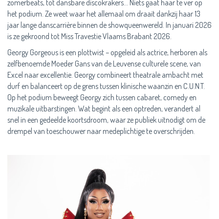
zomerbeats, tot dansbare discokrakers... Niets gaat haar te ver op
het podium. Ze weet waar het allemaal om draait dankzij haar 13
jaar lange danscarrière binnen de showqueenwereld. In januari 2026
is ze gekroond tot Miss Travestie Vlaams Brabant 2026.
Georgy Gorgeous is een plottwist – opgeleid als actrice, herboren als
zelfbenoemde Moeder Gans van de Leuvense culturele scene, van
Excel naar excellentie. Georgy combineert theatrale ambacht met
durf en balanceert op de grens tussen klinische waanzin en C.U.N.T.
Op het podium beweegt Georgy zich tussen cabaret, comedy en
muzikale uitbarstingen. Wat begint als een optreden, verandert al
snel in een gedeelde koortsdroom, waar ze publiek uitnodigt om de
drempel van toeschouwer naar medeplichtige te overschrijden.