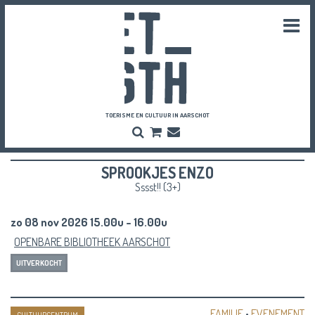
Togg
navi
TOERISME EN CULTUUR IN AARSCHOT
Zoeken
Bestel
Inschrijven
hier
Nieuwsbrief
je
SPROOKJES ENZO
vriendenpassen
en
Sssst!! (3+)
tickets
zo 08 nov 2026 15.00u - 16.00u
OPENBARE BIBLIOTHEEK AARSCHOT
UITVERKOCHT
FAMILIE
•
EVENEMENT