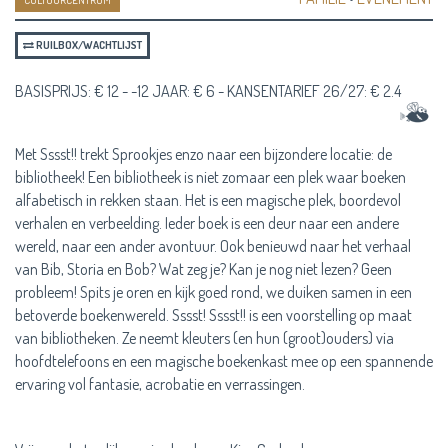
CULTUURCENTRUM
RUILBOX/WACHTLIJST
BASISPRIJS: € 12 - -12 JAAR: € 6 - KANSENTARIEF 26/27: € 2.4
Met Sssst!! trekt Sprookjes enzo naar een bijzondere locatie: de
bibliotheek! Een bibliotheek is niet zomaar een plek waar boeken
alfabetisch in rekken staan. Het is een magische plek, boordevol
verhalen en verbeelding. Ieder boek is een deur naar een andere
wereld, naar een ander avontuur. Ook benieuwd naar het verhaal
van Bib, Storia en Bob? Wat zeg je? Kan je nog niet lezen? Geen
probleem! Spits je oren en kijk goed rond, we duiken samen in een
betoverde boekenwereld. Sssst! Sssst!! is een voorstelling op maat
van bibliotheken. Ze neemt kleuters (en hun (groot)ouders) via
hoofdtelefoons en een magische boekenkast mee op een spannende
ervaring vol fantasie, acrobatie en verrassingen.