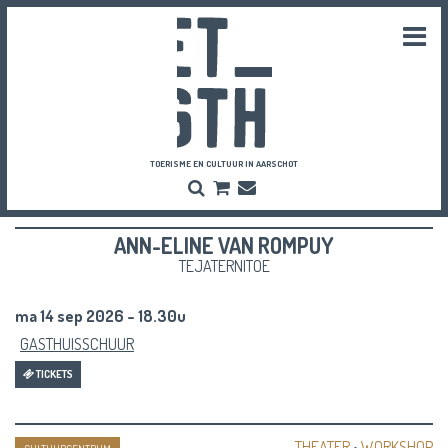
Togg
navi
TOERISME EN CULTUUR IN AARSCHOT
Zoeken
Bestel
Inschrijven
hier
Nieuwsbrief
je
ANN-ELINE VAN ROMPUY
vriendenpassen
en
TEJATERNITOE
tickets
ma 14 sep 2026 - 18.30u
GASTHUISSCHUUR
TICKETS
THEATER
•
WORKSHOP