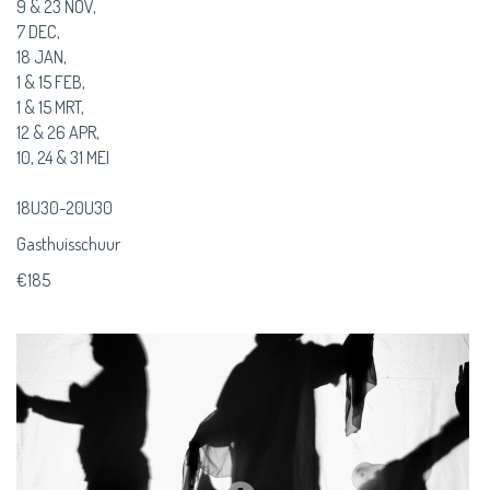
9 & 23 NOV,
7 DEC,
18 JAN,
1 & 15 FEB,
1 & 15 MRT,
12 & 26 APR,
10, 24 & 31 MEI
18U30-20U30
Gasthuisschuur
€185