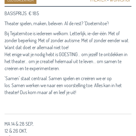
CULTUURCENTRUM
BASISPRIJS: € 185
Theater spelen, maken, beleven. Al de rest? 'Doeternitoe'!
Bij Tejaternitoe is iedereen welkom. Letterlijk, ie-der-één. Met of
zonder beperking. Met of zonder autisme. Met of zonder eender wat.
Want dat doet er allemaal niet toe!
Het enige wat je nodig hebt is GOESTING… om jezelf te ontdekken in
het theater… om je creatief helemaal uit te leven… om samen te
creëren en te experimenteren.
'Samen' staat centraal. Samen spelen en creëren we er op
los. Samen werken we naar een voorstelling toe. Alles kan in het
theater! Dus kom maar af en leef je uit!
MA 14 & 28 SEP,
12 & 26 OKT,