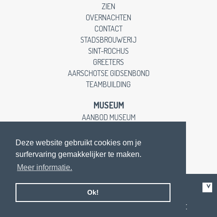
ZIEN
OVERNACHTEN
CONTACT
STADSBROUWERIJ
SINT-ROCHUS
GREETERS
AARSCHOTSE GIDSENBOND
TEAMBUILDING
MUSEUM
AANBOD MUSEUM
EDUCATIEVE LESSEN
CONTACT
Deze website gebruikt cookies om je
surfervaring gemakkelijker te maken.
Meer informatie.
Like us on facebook
Ok!
contacteer ons
op de Gasthuissite |
privacy en disclaimer