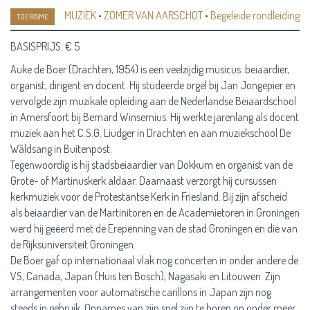
MUZIEK
•
ZOMER VAN AARSCHOT
•
Begeleide rondleiding
TOERISME
BASISPRIJS: € 5
Auke de Boer (Drachten, 1954) is een veelzijdig musicus: beiaardier,
organist, dirigent en docent. Hij studeerde orgel bij Jan Jongepier en
vervolgde zijn muzikale opleiding aan de Nederlandse Beiaardschool
in Amersfoort bij Bernard Winsemius. Hij werkte jarenlang als docent
muziek aan het C.S.G. Liudger in Drachten en aan muziekschool De
Wâldsang in Buitenpost.
Tegenwoordig is hij stadsbeiaardier van Dokkum en organist van de
Grote- of Martinuskerk aldaar. Daarnaast verzorgt hij cursussen
kerkmuziek voor de Protestantse Kerk in Friesland. Bij zijn afscheid
als beiaardier van de Martinitoren en de Academietoren in Groningen
werd hij geëerd met de Erepenning van de stad Groningen en die van
de Rijksuniversiteit Groningen.
De Boer gaf op internationaal vlak nog concerten in onder andere de
VS, Canada, Japan (Huis ten Bosch), Nagasaki en Litouwen. Zijn
arrangementen voor automatische carillons in Japan zijn nog
steeds in gebruik. Opnames van zijn spel zijn te horen op onder meer