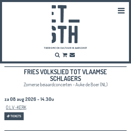
Togg
navi
TOERISME EN CULTUUR IN AARSCHOT
Zoeken
Bestel
Inschrijven
hier
Nieuwsbrief
je
FRIES VOLKSLIED TOT VLAAMSE
vriendenpassen
en
SCHLAGERS
tickets
Zomerse beiaardconcerten - Auke de Boer (NL)
za 08 aug 2026 - 14.30u
O.L.V.-KERK
TICKETS