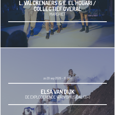
L. VALCKENAERS & E. EL HOUARI /
COLLECTIEF OVERAL
MARGRIET
zo 20 sep 2026 - 15.00u
ELSA VAN DIJK
DE EXPLODERENDE WALVISMUSICAL (8+)