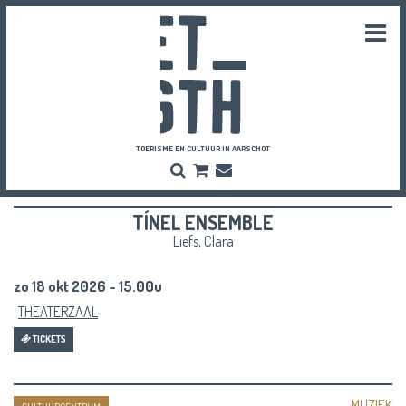
Togg
navi
TOERISME EN CULTUUR IN AARSCHOT
Zoeken
Bestel
Inschrijven
hier
Nieuwsbrief
je
TÍNEL ENSEMBLE
vriendenpassen
en
Liefs, Clara
tickets
zo 18 okt 2026 - 15.00u
THEATERZAAL
TICKETS
MUZIEK